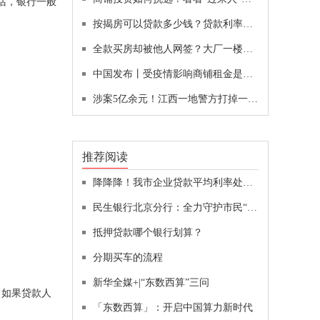
话，银行一般
按揭房可以贷款多少钱？贷款利率高吗？
全款买房却被他人网签？大厂一楼盘被指“一房二卖”
中国发布丨受疫情影响商铺租金是否应减免？这起案例给出指导并解决了群体性租赁纠纷
涉案5亿余元！江西一地警方打掉一团伙
推荐阅读
降降降！我市企业贷款平均利率处于历史低位
民生银行北京分行：全力守护市民“菜篮子”，全面助力乡村振兴
抵押贷款哪个银行划算？
分期买车的流程
新华全媒+|“东数西算”三问
。如果贷款人
「东数西算」：开启中国算力新时代