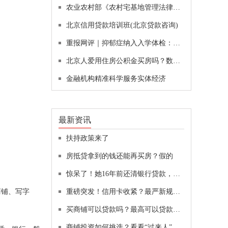
农业农村部《农村宅基地管理法律政策问答》
北京信用贷款培训班(北京贷款咨询)
重报网评｜抑郁症纳入入学体检：检查单不是退学单
北京人爱用住房公积金买房吗？数据来说话！
金融机构精准科学服务实体经济
最新资讯
扶持政策来了
房抵贷拿到的钱还能再买房？假的
惊呆了！她16年前还清银行贷款，如今突然冒出4万罚息，还上了征信“黑名单”！贷款复活了？
商铺、写字
重磅突发！信用卡收紧？最严新规：不得用于偿还贷款、投资！女子举报“前婆婆”吃空响：前公公也被调查！贝壳遭浑水做空，最新回应
买商铺可以贷款吗？最高可以贷款多少？
商铺投资如何挑选？看看“过来人”怎么说