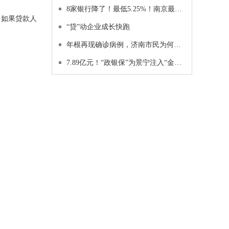
8家银行降了！最低5.25%！南京最新房贷利率，放款等明年
。如果贷款人
“贷”动企业成长快跑
年根再现确诊病例，济南市民为何如此“淡定”？
7.89亿元！“政银保”为景宁注入“金融活水”