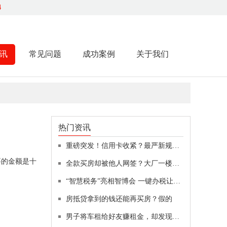
4
讯
常见问题
成功案例
关于我们
热门资讯
重磅突发！信用卡收紧？最严新规：不得用于偿还贷款、投资！女子举报“前婆婆”吃空响：前公公也被调查！贝壳遭浑水做空，最新回应
要的金额是十
全款买房却被他人网签？大厂一楼盘被指“一房二卖”
“智慧税务”亮相智博会 一键办税让纳税人“最多跑一次”
房抵贷拿到的钱还能再买房？假的
男子将车租给好友赚租金，却发现已被好友拿去抵押贷款