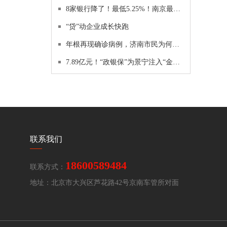
8家银行降了！最低5.25%！南京最新房贷利率，放款等明年
“贷”动企业成长快跑
年根再现确诊病例，济南市民为何如此“淡定”？
7.89亿元！“政银保”为景宁注入“金融活水”
联系我们
18600589484
联系方式：
地址：北京市大兴区芦花路42号京南车管所对面