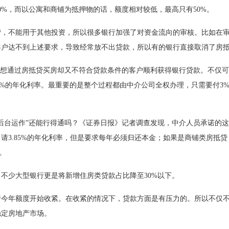
0%，而以公寓和商铺为抵押物的话，额度相对较低，最高只有50%。
营，不能用于其他投资，所以很多银行加强了对资金流向的审核。比如在
客户达不到上述要求，导致经常放不出贷款，所以有的银行直接取消了房
些想通过房抵贷买房却又不符合贷款条件的客户顺利获得银行贷款。不仅
.85%的年化利率。最重要的是整个过程都由中介公司全权办理，只需要付3
后台运作”还能行得通吗？《证券日报》记者调查发现，中介人员承诺的
请3.85%的年化利率，但是要求每年必须归还本金；如果是商铺类房抵贷
%。
不少大型银行更是将新增住房类贷款占比降至30%以下。
行今年额度开始收紧。在收紧的情况下，贷款方面是有压力的。所以不仅
稳定房地产市场。