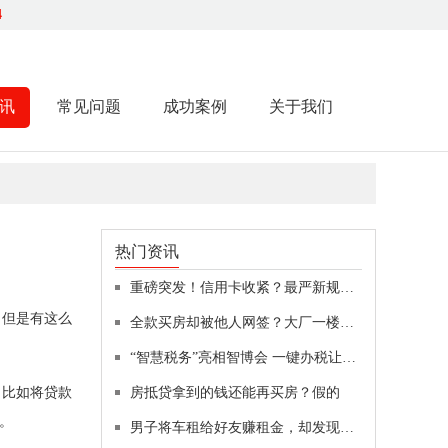
4
讯
常见问题
成功案例
关于我们
热门资讯
重磅突发！信用卡收紧？最严新规：不得用于偿还贷款、投资！女子举报“前婆婆”吃空响：前公公也被调查！贝壳遭浑水做空，最新回应
。但是有这么
全款买房却被他人网签？大厂一楼盘被指“一房二卖”
“智慧税务”亮相智博会 一键办税让纳税人“最多跑一次”
，比如将贷款
房抵贷拿到的钱还能再买房？假的
。
男子将车租给好友赚租金，却发现已被好友拿去抵押贷款