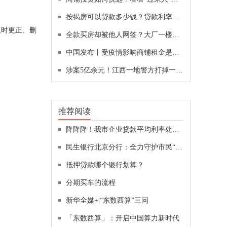
按揭房可以贷款多少钱？贷款利率高吗？
及时更正、删
全款买房却被他人网签？大厂一楼盘被指“一房二卖”
中国发布丨受疫情影响商铺租金是否应减免？这起案例给出指导并解决了群体性租赁纠纷
涉案5亿余元！江西一地警方打掉一团伙
推荐阅读
降降降！我市企业贷款平均利率处于历史低位
民生银行北京分行：全力守护市民“菜篮子”，全面助力乡村振兴
抵押贷款哪个银行划算？
分期买车的流程
新华全媒+|“东数西算”三问
「东数西算」：开启中国算力新时代