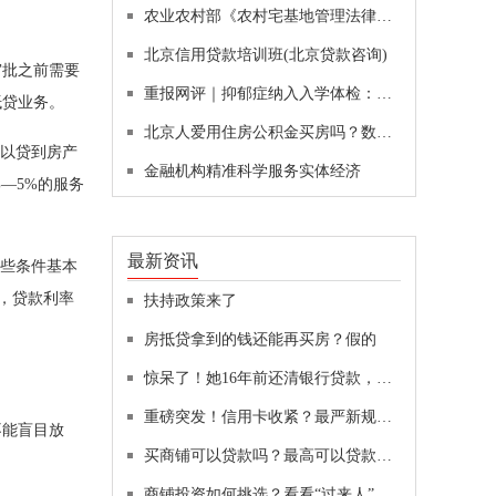
农业农村部《农村宅基地管理法律政策问答》
北京信用贷款培训班(北京贷款咨询)
审批之前需要
重报网评｜抑郁症纳入入学体检：检查单不是退学单
抵贷业务。
北京人爱用住房公积金买房吗？数据来说话！
可以贷到房产
金融机构精准科学服务实体经济
%—5%的服务
最新资讯
这些条件基本
，贷款利率
扶持政策来了
房抵贷拿到的钱还能再买房？假的
惊呆了！她16年前还清银行贷款，如今突然冒出4万罚息，还上了征信“黑名单”！贷款复活了？
重磅突发！信用卡收紧？最严新规：不得用于偿还贷款、投资！女子举报“前婆婆”吃空响：前公公也被调查！贝壳遭浑水做空，最新回应
不能盲目放
买商铺可以贷款吗？最高可以贷款多少？
商铺投资如何挑选？看看“过来人”怎么说