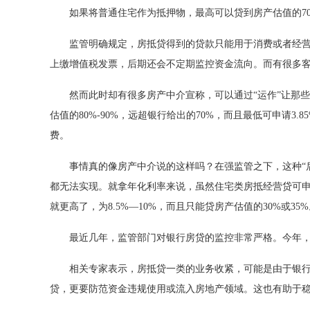
如果将普通住宅作为抵押物，最高可以贷到房产估值的7
监管明确规定，房抵贷得到的贷款只能用于消费或者经
上缴
增值税
发票，后期还会不定期监控资金流向。而有很多
然而此时却有很多房产中介宣称，可以通过“运作”让那
估值的80%-90%，远超银行给出的70%，而且最低可申请3
费。
事情真的像房产中介说的这样吗？在强监管之下，这种“
都无法实现。就拿年化利率来说，虽然住宅类房抵经营贷可申
就更高了，为8.5%—10%，而且只能贷房产估值的30%或35
最近几年，监管部门对银行房贷的监控非常严格。今年，
相关专家表示，房抵贷一类的业务收紧，可能是由于银
贷，更要防范资金违规使用或流入房地产领域。这也有助于